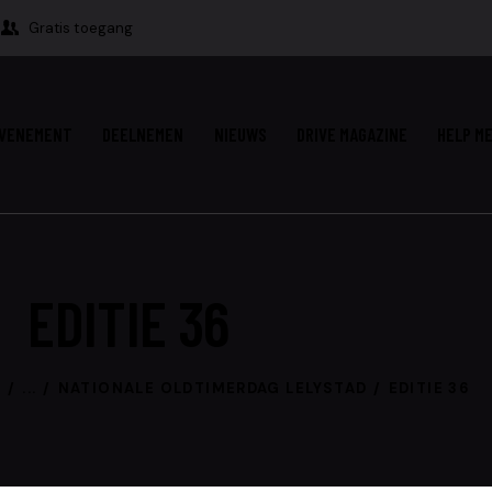
Gratis toegang
VENEMENT
DEELNEMEN
NIEUWS
DRIVE MAGAZINE
HELP ME
EDITIE 36
N
...
NATIONALE OLDTIMERDAG LELYSTAD
EDITIE 36