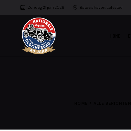
Zondag 21 juni 2026
Bataviahaven, Lelystad
HOME
E
HOME
ALLE BERICHTE