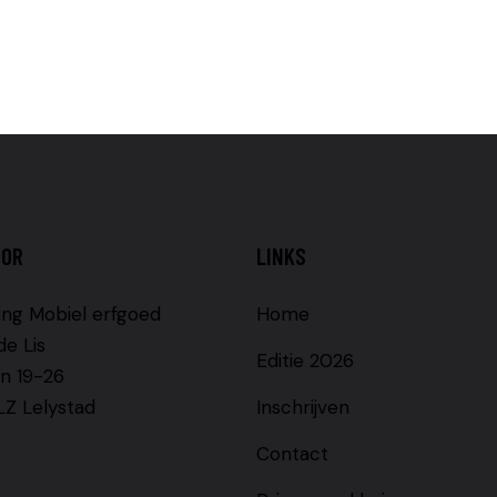
OOR
LINKS
ing Mobiel erfgoed
Home
de Lis
Editie 2026
n 19-26
LZ Lelystad
Inschrijven
Contact