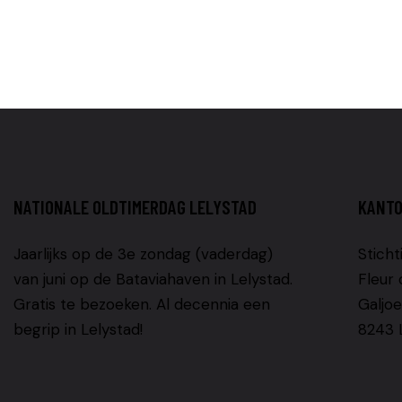
NATIONALE OLDTIMERDAG LELYSTAD
KANT
Jaarlijks op de 3e zondag (vaderdag)
Sticht
van juni op de Bataviahaven in Lelystad.
Fleur 
Gratis te bezoeken. Al decennia een
Galjoe
begrip in Lelystad!
8243 