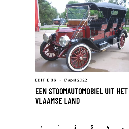
EDITIE 36
17 april 2022
EEN STOOMAUTOMOBIEL UIT HET
VLAAMSE LAND
<
1
2
3
4
…
>