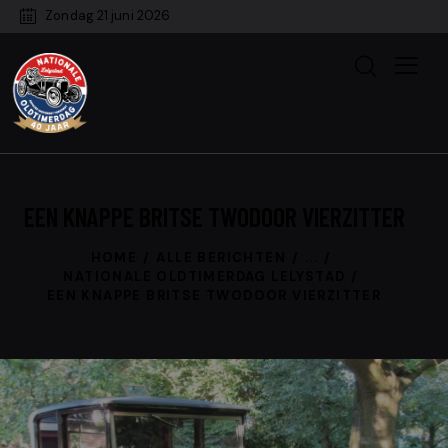
Zondag 21 juni 2026
EEN KNAPPE BRITSE TWODOOR VIERZITTER
HOME
ALLE BERICHTEN
...
NATIONALE OLDTIMERDAG LELYSTAD
EEN KNAPPE BRITSE TWODOOR VIERZITTER