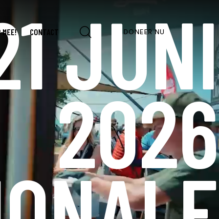
1 JUNI
 MEE!
CONTACT
DONEER NU
2026
IONALE