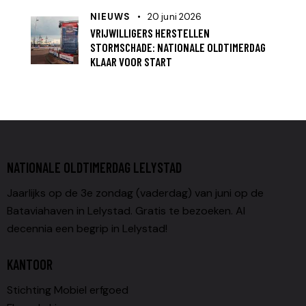
NIEUWS
20 juni 2026
VRIJWILLIGERS HERSTELLEN
STORMSCHADE: NATIONALE OLDTIMERDAG
KLAAR VOOR START
NATIONALE OLDTIMERDAG LELYSTAD
Jaarlijks op de 3e zondag (vaderdag) van juni op de
Bataviahaven in Lelystad. Gratis te bezoeken. Al
decennia een begrip in Lelystad!
KANTOOR
Stichting Mobiel erfgoed