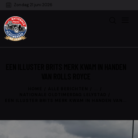
Zondag 21 juni 2026
EEN ILLUSTER BRITS MERK KWAM IN HANDEN
VAN ROLLS ROYCE
HOME
ALLE BERICHTEN
...
NATIONALE OLDTIMERDAG LELYSTAD
EEN ILLUSTER BRITS MERK KWAM IN HANDEN VAN...