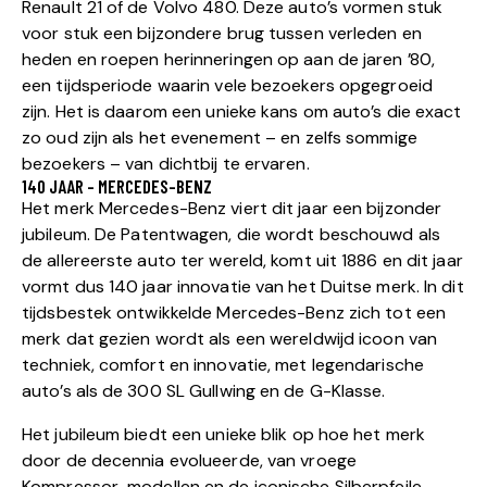
Renault 21 of de Volvo 480. Deze auto’s vormen stuk
voor stuk een bijzondere brug tussen verleden en
heden en roepen herinneringen op aan de jaren ’80,
een tijdsperiode waarin vele bezoekers opgegroeid
zijn. Het is daarom een unieke kans om auto’s die exact
zo oud zijn als het evenement – en zelfs sommige
bezoekers – van dichtbij te ervaren.
140 JAAR - MERCEDES-BENZ
Het merk Mercedes-Benz viert dit jaar een bijzonder
jubileum. De Patentwagen, die wordt beschouwd als
de allereerste auto ter wereld, komt uit 1886 en dit jaar
vormt dus 140 jaar innovatie van het Duitse merk. In dit
tijdsbestek ontwikkelde Mercedes-Benz zich tot een
merk dat gezien wordt als een wereldwijd icoon van
techniek, comfort en innovatie, met legendarische
auto’s als de 300 SL Gullwing en de G-Klasse.
Het jubileum biedt een unieke blik op hoe het merk
door de decennia evolueerde, van vroege
Kompressor-modellen en de iconische Silberpfeile-