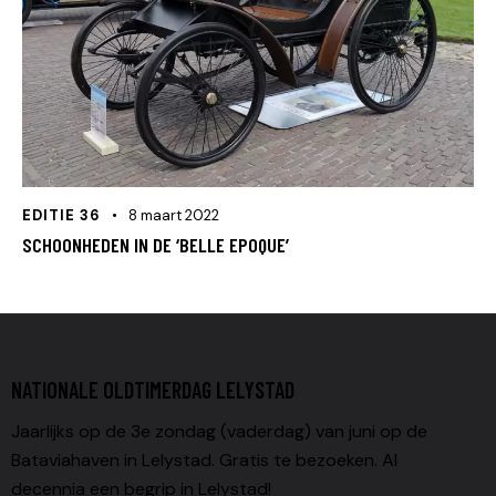
EDITIE 36
8 maart 2022
SCHOONHEDEN IN DE ‘BELLE EPOQUE’
NATIONALE OLDTIMERDAG LELYSTAD
Jaarlijks op de 3e zondag (vaderdag) van juni op de
Bataviahaven in Lelystad. Gratis te bezoeken. Al
decennia een begrip in Lelystad!