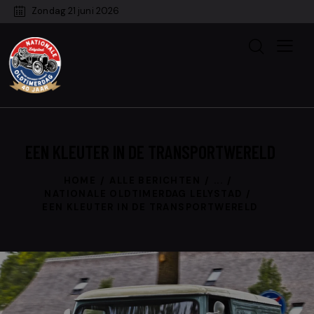
Zondag 21 juni 2026
EEN KLEUTER IN DE TRANSPORTWERELD
HOME
ALLE BERICHTEN
...
NATIONALE OLDTIMERDAG LELYSTAD
EEN KLEUTER IN DE TRANSPORTWERELD