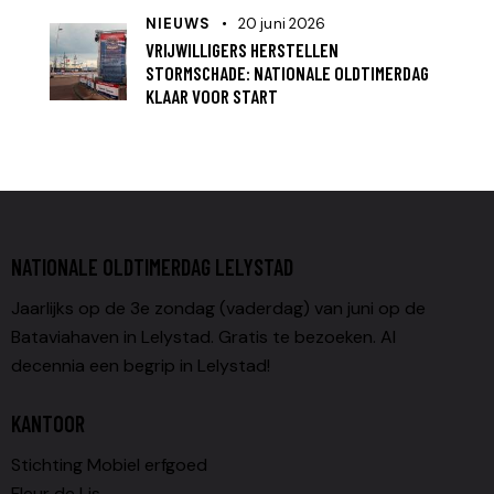
NIEUWS
20 juni 2026
VRIJWILLIGERS HERSTELLEN
STORMSCHADE: NATIONALE OLDTIMERDAG
KLAAR VOOR START
NATIONALE OLDTIMERDAG LELYSTAD
Jaarlijks op de 3e zondag (vaderdag) van juni op de
Bataviahaven in Lelystad. Gratis te bezoeken. Al
decennia een begrip in Lelystad!
KANTOOR
Stichting Mobiel erfgoed
Fleur de Lis