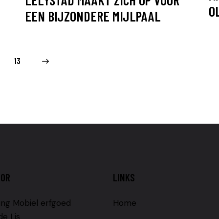
O
EEN BIJZONDERE MIJLPAAL
13
OOR
LINKS
ing Mobiel erfgoed
Home
de Lis