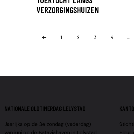
VERZORGINGSHUIZEN
<
1
2
3
4
…
>
NATIONALE OLDTIMERDAG LELYSTAD
KANT
Jaarlijks op de 3e zondag (vaderdag)
Sticht
van juni op de Bataviahaven in Lelystad.
Fleur 