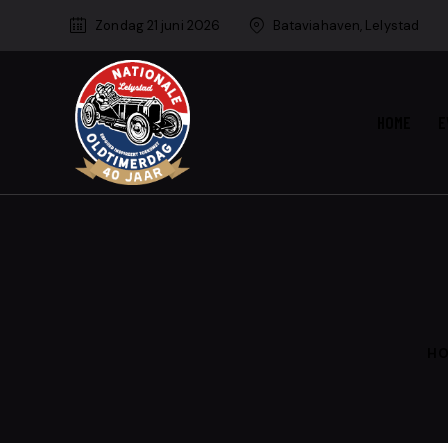
Zondag 21 juni 2026
Bataviahaven, Lelystad
HOME
E
H