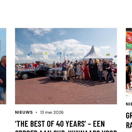
NI
NIEUWS
13 mei 2026
G
‘THE BEST OF 40 YEARS’ – EEN
R