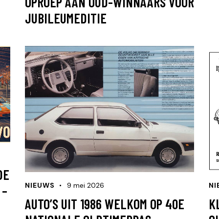
OPROEP AAN OUD-WINNAARS VOOR
JUBILEUMEDITIE
DE
NIEUWS
9 mei 2026
NI
 –
AUTO’S UIT 1986 WELKOM OP 40E
K