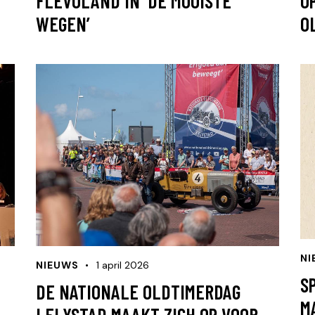
FLEVOLAND IN ‘DE MOOISTE
O
WEGEN’
O
NI
NIEUWS
1 april 2026
S
DE NATIONALE OLDTIMERDAG
M
LELYSTAD MAAKT ZICH OP VOOR