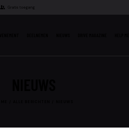
Gratis toegang
VENEMENT
DEELNEMEN
NIEUWS
DRIVE MAGAZINE
HELP ME
NIEUWS
OME
ALLE BERICHTEN
NIEUWS