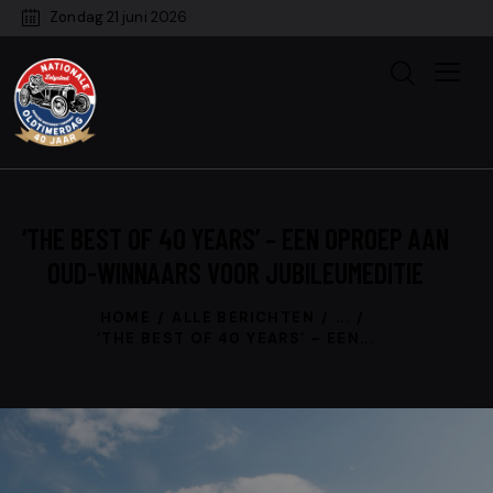
Zondag 21 juni 2026
‘THE BEST OF 40 YEARS’ – EEN OPROEP AAN
OUD-WINNAARS VOOR JUBILEUMEDITIE
HOME
ALLE BERICHTEN
...
‘THE BEST OF 40 YEARS’ – EEN...