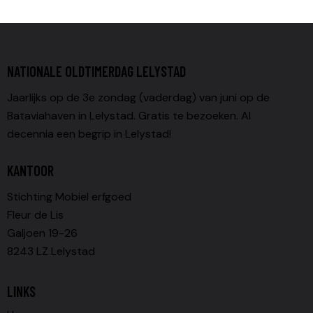
NATIONALE OLDTIMERDAG LELYSTAD
Jaarlijks op de 3e zondag (vaderdag) van juni op de
Bataviahaven in Lelystad. Gratis te bezoeken. Al
decennia een begrip in Lelystad!
KANTOOR
Stichting Mobiel erfgoed
Fleur de Lis
Galjoen 19-26
8243 LZ Lelystad
LINKS