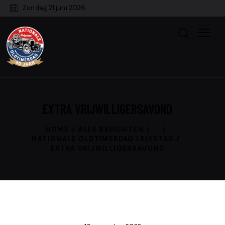
Zondag 21 juni 2026
EXTRA VRIJWILLIGERSAVOND
HOME
ALLE BERICHTEN
...
NATIONALE OLDTIMERDAG LELYSTAD
EXTRA VRIJWILLIGERSAVOND
EDITIE 38