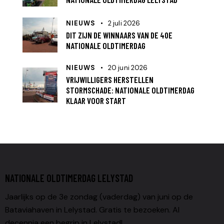
NIEUWS
2 juli 2026
DIT ZIJN DE WINNAARS VAN DE 40E
NATIONALE OLDTIMERDAG
NIEUWS
20 juni 2026
VRIJWILLIGERS HERSTELLEN
STORMSCHADE: NATIONALE OLDTIMERDAG
KLAAR VOOR START
NATIONALE OLDTIMERDAG LELYSTAD
Jaarlijks op de 3e zondag (vaderdag) van juni op de
Bataviahaven in Lelystad. Gratis te bezoeken. Al
decennia een begrip in Lelystad!