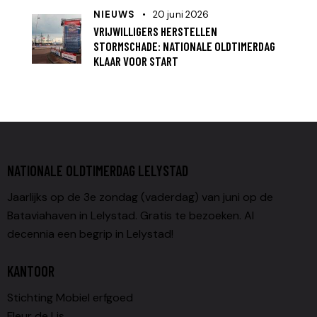
NIEUWS
20 juni 2026
VRIJWILLIGERS HERSTELLEN
STORMSCHADE: NATIONALE OLDTIMERDAG
KLAAR VOOR START
NATIONALE OLDTIMERDAG LELYSTAD
Jaarlijks op de 3e zondag (vaderdag) van juni op de
Bataviahaven in Lelystad. Gratis te bezoeken. Al
decennia een begrip in Lelystad!
KANTOOR
Stichting Mobiel erfgoed
Fleur de Lis