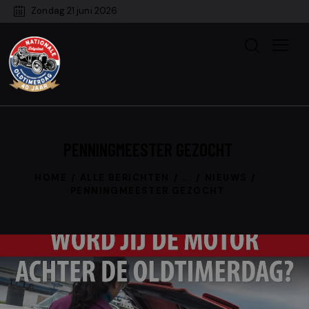
Zondag 21 juni 2026
PENNINGMEESTER GEZOCHT
HOME
ALLE BERICHTEN
...
NIEUWS
PENNINGMEESTER GEZOCHT