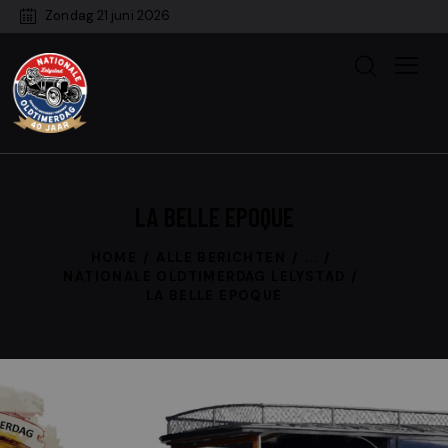
Zondag 21 juni 2026
LA BELLE EPOQUE
HOME
ALLE BERICHTEN
...
NATIONALE OLDTIMERDAG LELYSTAD
LA BELLE EPOQUE