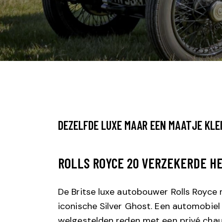
DEZELFDE LUXE MAAR EEN MAATJE KLE
ROLLS ROYCE 20 VERZEKERDE H
De Britse luxe autobouwer Rolls Royc
iconische Silver Ghost. Een automobiel 
welgestelden reden met een privé chau