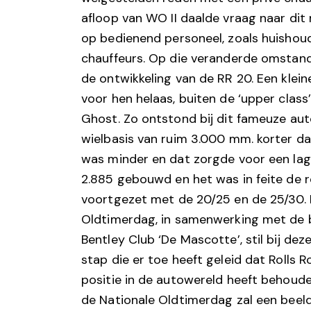
afloop van WO II daalde vraag naar dit 
op bedienend personeel, zoals huishoude
chauffeurs. Op die veranderde omstandi
de ontwikkeling van de RR 20. Een klei
voor hen helaas, buiten de ‘upper class’
Ghost. Zo ontstond bij dit fameuze au
wielbasis van ruim 3.000 mm. korter da
was minder en dat zorgde voor een lag
2.885 gebouwd en het was in feite de r
voortgezet met de 20/25 en de 25/30. Nu
Oldtimerdag, in samenwerking met de 
Bentley Club ‘De Mascotte’, stil bij dez
stap die er toe heeft geleid dat Rolls
positie in de autowereld heeft behouden
de Nationale Oldtimerdag zal een bee