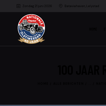
Zondag 21 juni 2026
Bataviahaven, Lelystad
HOME
E
100 JAAR 
HOME
ALLE BERICHTEN
...
NATI