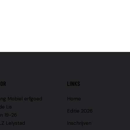
OOR
LINKS
ing Mobiel erfgoed
Home
de Lis
Editie 2026
n 19-26
LZ Lelystad
Inschrijven