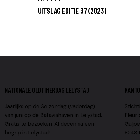
UITSLAG EDITIE 37 (2023)
NATIONALE OLDTIMERDAG LELYSTAD
KANT
Jaarlijks op de 3e zondag (vaderdag)
Sticht
van juni op de Bataviahaven in Lelystad.
Fleur 
Gratis te bezoeken. Al decennia een
Galjoe
begrip in Lelystad!
8243 