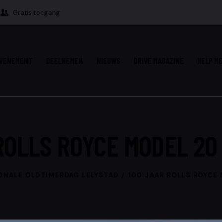
Gratis toegang
VENEMENT
DEELNEMEN
NIEUWS
DRIVE MAGAZINE
HELP ME
ROLLS ROYCE MODEL 20
ONALE OLDTIMERDAG LELYSTAD
100 JAAR ROLLS ROYCE