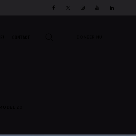
E!
CONTACT
DONEER NU
 MODEL 20