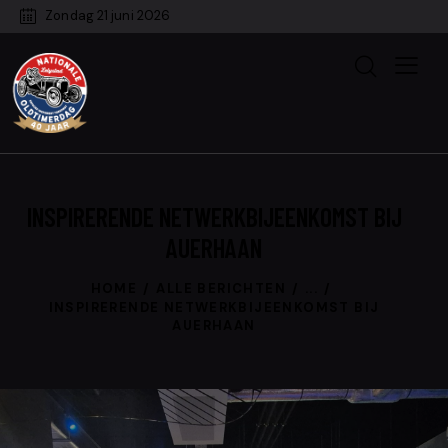
Zondag 21 juni 2026
INSPIRERENDE NETWERKBIJEENKOMST BIJ
AUERHAAN
HOME
ALLE BERICHTEN
...
INSPIRERENDE NETWERKBIJEENKOMST BIJ
AUERHAAN