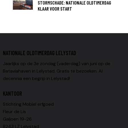
STORMSCHADE: NATIONALE OLDTIMERDAG
KLAAR VOOR START
NATIONALE OLDTIMERDAG LELYSTAD
Jaarlijks op de 3e zondag (vaderdag) van juni op de
Bataviahaven in Lelystad. Gratis te bezoeken. Al
decennia een begrip in Lelystad!
KANTOOR
Stichting Mobiel erfgoed
Fleur de Lis
Galjoen 19-26
8243 LZ Lelystad