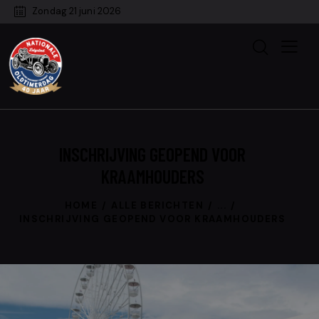
Zondag 21 juni 2026
INSCHRIJVING GEOPEND VOOR
KRAAMHOUDERS
HOME
ALLE BERICHTEN
...
INSCHRIJVING GEOPEND VOOR KRAAMHOUDERS