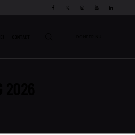
E!
CONTACT
DONEER NU
 2026