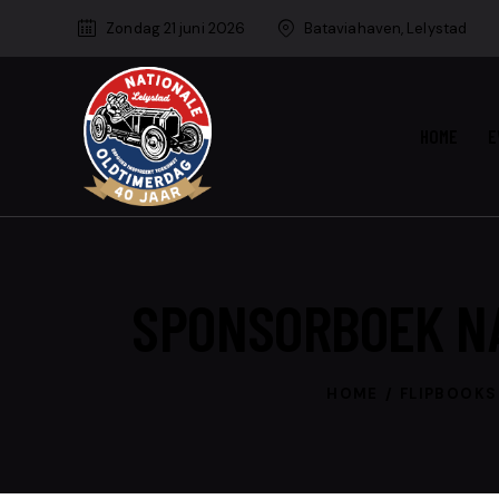
Zondag 21 juni 2026
Bataviahaven, Lelystad
HOME
E
SPONSORBOEK NA
HOME
FLIPBOOKS