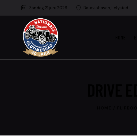
Zondag 21 juni 2026
Bataviahaven, Lelystad
HOME
E
DRIVE ED
HOME
FLIPBO