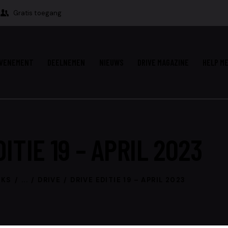
Gratis toegang
VENEMENT
DEELNEMEN
NIEUWS
DRIVE MAGAZINE
HELP ME
ITIE 19 – APRIL 2023
OKS
...
DRIVE
DRIVE EDITIE 19 – APRIL 2023